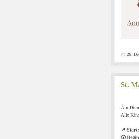
29. De
St. M
Am
Dien
Alle Kind
📍 Start:
🕠 Begin