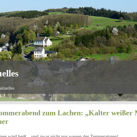
elles
ktuelles
ommerabend zum Lachen: „Kalter weißer M
er
er wird heiß – und zwar nicht nur wegen der Temperaturen!