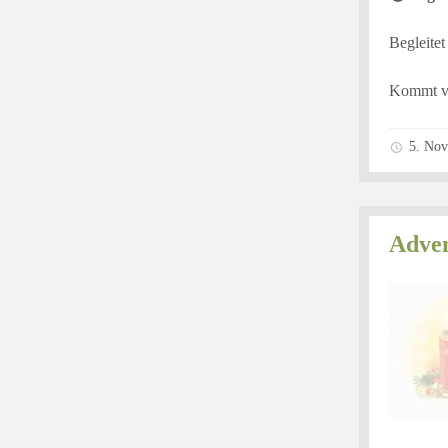
Begleitet
Kommt vo
5. No
Adven