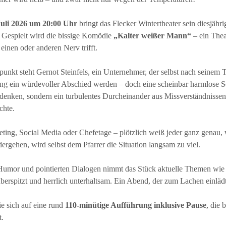
Juli 2026 um 20:00 Uhr
bringt das Flecker Wintertheater sein diesjäh
 Gespielt wird die bissige Komödie
„Kalter weißer Mann“
– ein Theat
einen oder anderen Nerv trifft.
punkt steht Gernot Steinfels, ein Unternehmer, der selbst nach seinem To
g ein würdevoller Abschied werden – doch eine scheinbar harmlose Sch
edenken, sondern ein turbulentes Durcheinander aus Missverständnisse
chte.
ing, Social Media oder Chefetage – plötzlich weiß jeder ganz genau,
ergehen, wird selbst dem Pfarrer die Situation langsam zu viel.
 Humor und pointierten Dialogen nimmt das Stück aktuelle Themen wie 
überspitzt und herrlich unterhaltsam. Ein Abend, der zum Lachen einlä
e sich auf eine rund
110-minütige Aufführung inklusive Pause
, die 
t.