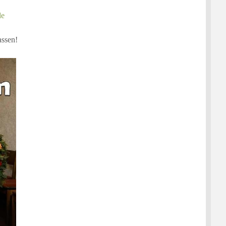
de
assen!