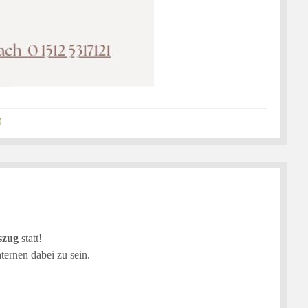
)
szug
statt!
ternen dabei zu sein.