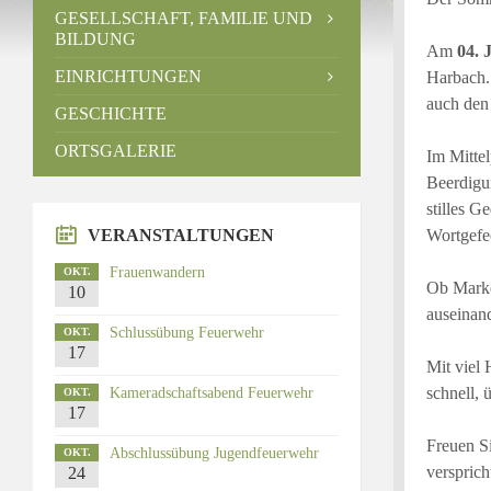
GESELLSCHAFT, FAMILIE UND
BILDUNG
Am
04. 
EINRICHTUNGEN
Harbach.
auch den 
GESCHICHTE
ORTSGALERIE
Im Mittel
Beerdigun
stilles G
VERANSTALTUNGEN
Wortgefe
Frauenwandern
OKT.
Ob Market
10
auseinand
Schlussübung Feuerwehr
OKT.
17
Mit viel
schnell, 
Kameradschaftsabend Feuerwehr
OKT.
17
Freuen Si
Abschlussübung Jugendfeuerwehr
OKT.
versprich
24