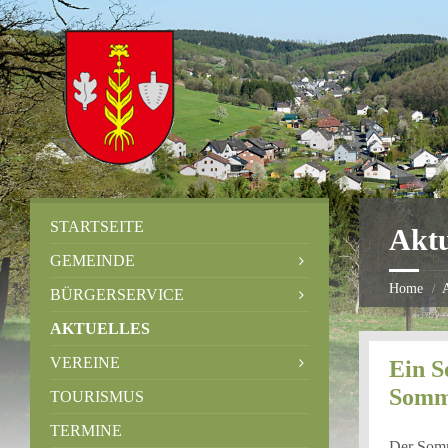
STARTSEITE
Aktu
GEMEINDE
Home
A
BÜRGERSERVICE
AKTUELLES
VEREINE
Ein S
Somm
TOURISMUS
TERMINE
Der Somm