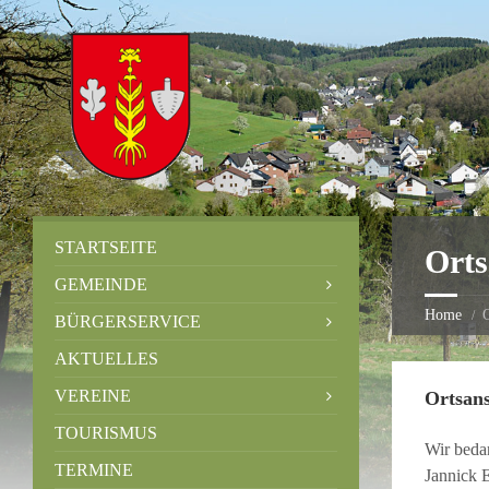
STARTSEITE
Orts
GEMEINDE
Home
O
BÜRGERSERVICE
AKTUELLES
VEREINE
Ortsans
TOURISMUS
Wir bedan
TERMINE
Jannick E