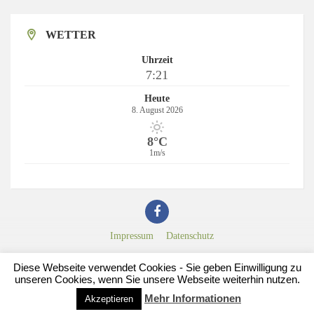
WETTER
Uhrzeit
7:21
Heute
8. August 2026
8°C
1m/s
Impressum
Datenschutz
© 2016 Ortsgemeinde Harbach
Diese Webseite verwendet Cookies - Sie geben Einwilligung zu
nfb - network for business GbR
unseren Cookies, wenn Sie unsere Webseite weiterhin nutzen.
www.nfb.de
Mehr Informationen
Akzeptieren