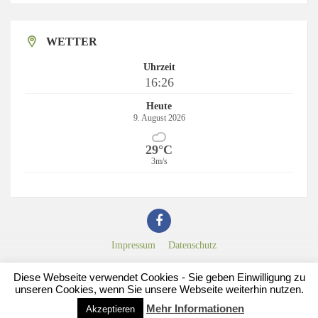
WETTER
Uhrzeit
16:26
Heute
9. August 2026
29°C
3m/s
Impressum
Datenschutz
© 2016 Ortsgemeinde Harbach
Diese Webseite verwendet Cookies - Sie geben Einwilligung zu
nfb - network for business GbR
unseren Cookies, wenn Sie unsere Webseite weiterhin nutzen.
www.nfb.de
Mehr Informationen
Akzeptieren