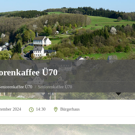
orenkaffee Ü70
eniorenkaffee Ü70
Seniorenkaffee Ü70
zember 2024
14:30
Bürgerhaus